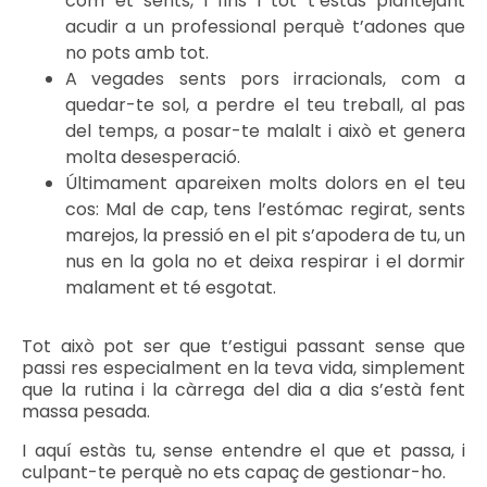
com et sents, i fins i tot t’estàs plantejant
acudir a un professional perquè t’adones que
no pots amb tot.
A vegades sents pors irracionals, com a
quedar-te sol, a perdre el teu treball, al pas
del temps, a posar-te malalt i això et genera
molta desesperació.
Últimament apareixen molts dolors en el teu
cos: Mal de cap, tens l’estómac regirat, sents
marejos, la pressió en el pit s’apodera de tu, un
nus en la gola no et deixa respirar i el dormir
malament et té esgotat.
Tot això pot ser que t’estigui passant sense que
passi res especialment en la teva vida, simplement
que la rutina i la càrrega del dia a dia s’està fent
massa pesada.
I aquí estàs tu, sense entendre el que et passa, i
culpant-te perquè no ets capaç de gestionar-ho.