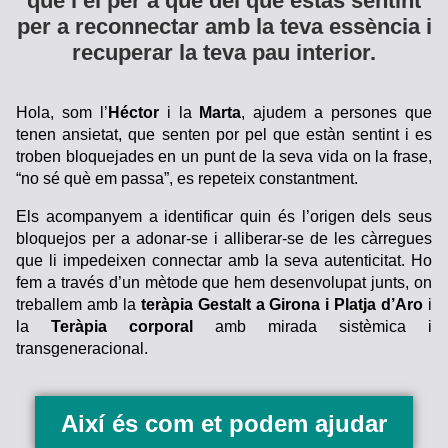
què i el per a què del que estàs sentint
per a reconnectar amb la teva essència i
recuperar la teva pau interior.
Hola, som l’
Héctor
i la
Marta
, ajudem a persones que
tenen ansietat, que senten por pel que estàn sentint i es
troben bloquejades en un punt de la seva vida on la frase,
“no sé què em passa”, es repeteix constantment.
Els acompanyem a identificar quin és l’origen dels seus
bloquejos per a adonar-se i alliberar-se de les càrregues
que li impedeixen connectar amb la seva autenticitat. Ho
fem a través d’un mètode que hem desenvolupat junts, on
treballem amb la
teràpia Gestalt a Girona i Platja d’Aro
i
la
Teràpia corporal
amb mirada sistèmica i
transgeneracional.
Així és com et podem ajudar