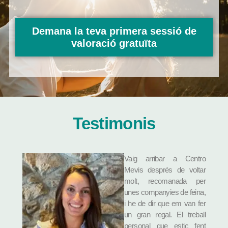
Demana la teva primera sessió de
valoració gratuïta
Testimonis
Vaig arribar a Centro
Mevis després de voltar
molt, recomanada per
unes companyies de feina,
i he de dir que em van fer
un gran regal. El treball
personal que estic fent