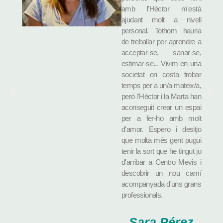
amb l'Héctor m'està
ajudant molt a nivell
personal. Tothom hauria
de treballar per aprendre a
acceptar-se, sanar-se,
estimar-se... Vivim en una
societat on costa trobar
temps per a un/a mateix/a,
però l'Héctor i la Marta han
aconseguit crear un espai
per a fer-ho amb molt
d'amor. Espero i desitjo
que molta més gent pugui
tenir la sort que he tingut jo
d'arribar a Centro Mevis i
descobrir un nou camí
acompanyada d'uns grans
professionals.
Sara Pérez