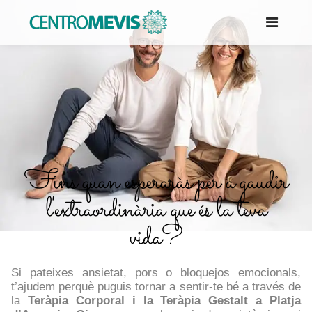
Fins quan esperaràs per a gaudir
l'extraordinària que és la teva
vida?
Si pateixes ansietat, pors o bloquejos emocionals,
t’ajudem perquè puguis tornar a sentir-te bé a través de
la
Teràpia Corporal i la
Teràpia G
estalt a Platja