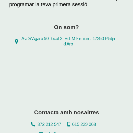
programar la teva primera sessió.
On som?
Av. S'Agaró 90, local 2. Ed. Mil·lenium. 17250 Platja
d'Aro
Contacta amb nosaltres
872 212 547
615 229 068