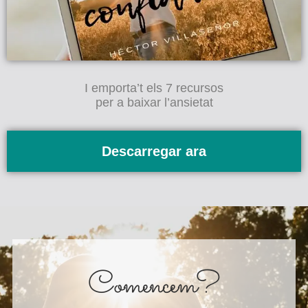
I emporta’t els 7 recursos
per a baixar l’ansietat
Descarregar ara
Comencem?